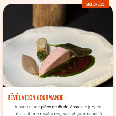
EDITION 2026
Le site internet Coupe de
France de la volaille utilise des
cookies !
Nous utilisons des cookies pour nous assurer du bon
fonctionnement de notre site et à des fins analytiques.
Vous pouvez changer d’avis à tout moment en cliquant sur
l’icône présente sur chaque page de notre site.
En autorisant ces services tiers, vous acceptez le dépôt et
la lecture de cookies et l’utilisation de technologies de suivi
nécessaires à leur bon fonctionnement.
Révélation gourmande :
A partir d’une
pièce de dinde
, épatez le jury en
réalisant une recette originale et gourmande à